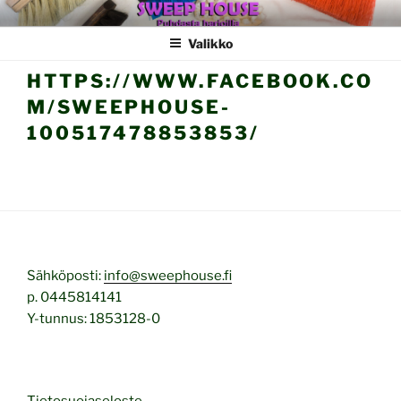
Siirry
SWEEPHOUSE
sisältöön
Valikko
HTTPS://WWW.FACEBOOK.CO
M/SWEEPHOUSE-
100517478853853/
Sähköposti:
info@sweephouse.fi
p. 0445814141
Y-tunnus: 1853128-0
Tietosuojaseloste